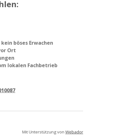
hlen:
– kein böses Erwachen
vor Ort
ungen
vom lokalen Fachbetrieb
010087
Mit Unterstützung von
Webador